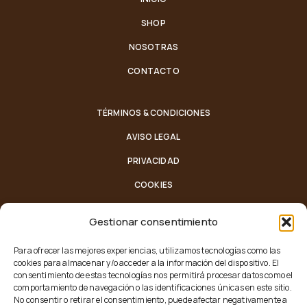
SHOP
NOSOTRAS
CONTACTO
TÉRMINOS & CONDICIONES
AVISO LEGAL
PRIVACIDAD
COOKIES
Gestionar consentimiento
LUNES - VIERNES:
10:30-14:00 / 17:30-20:30
Para ofrecer las mejores experiencias, utilizamos tecnologías como las
SÁBADO:
10:30-14:00
cookies para almacenar y/o acceder a la información del dispositivo. El
MÓVIL:
942 28 61 72 / 669 15 82 60
consentimiento de estas tecnologías nos permitirá procesar datos como el
comportamiento de navegación o las identificaciones únicas en este sitio.
CORREO
: CALLEONCESANTANDER@HOTMAIL.COM
No consentir o retirar el consentimiento, puede afectar negativamente a