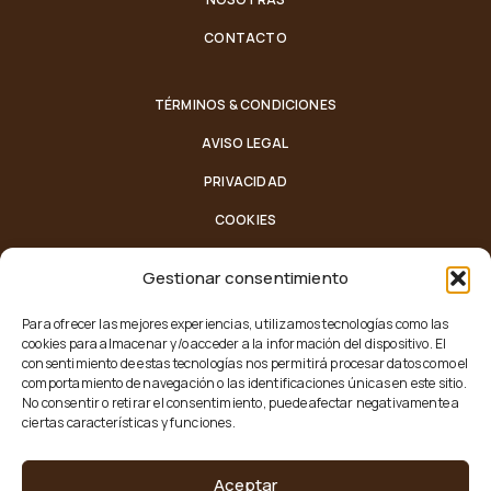
CONTACTO
TÉRMINOS & CONDICIONES
AVISO LEGAL
PRIVACIDAD
COOKIES
Gestionar consentimiento
LUNES - VIERNES:
10:30-14:00 / 17:30-20:30
Para ofrecer las mejores experiencias, utilizamos tecnologías como las
SÁBADO:
10:30-14:00
cookies para almacenar y/o acceder a la información del dispositivo. El
MÓVIL:
942 28 61 72 / 669 15 82 60
consentimiento de estas tecnologías nos permitirá procesar datos como el
comportamiento de navegación o las identificaciones únicas en este sitio.
CORREO
: CALLEONCESANTANDER@HOTMAIL.COM
No consentir o retirar el consentimiento, puede afectar negativamente a
ciertas características y funciones.
DIRECCIÓN
: C. DEL MEDIO, 11, 39003 SANTANDER
Aceptar