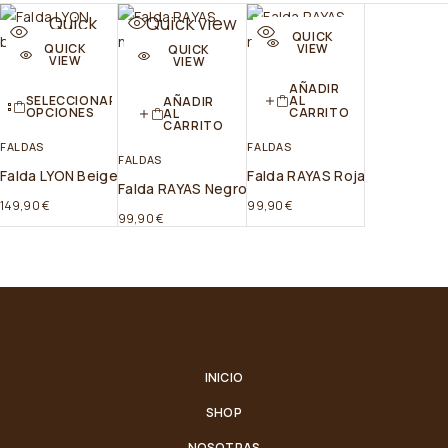
Quick
Quick view
Quick
QUICK
view
view
QUICK
VIEW
QUICK
VIEW
VIEW
AÑADIR
SELECCIONAR
AL
AÑADIR
OPCIONES
CARRITO
AL
CARRITO
FALDAS
FALDAS
FALDAS
Falda LYON Beige
Falda RAYAS Roja
Falda RAYAS Negro
149,90
€
99,90
€
99,90
€
INICIO
SHOP
NOSOTRAS